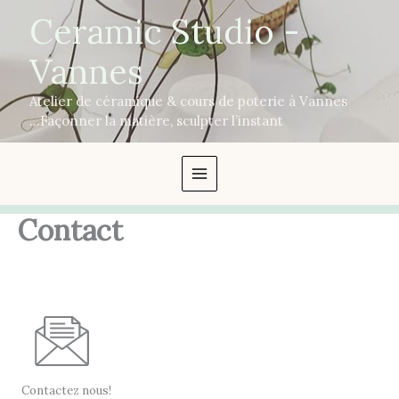
Aller
Ceramic Studio -
au
contenu
Vannes
Atelier de céramique & cours de poterie à Vannes
...Façonner la matière, sculpter l’instant
Contact
Contactez nous!