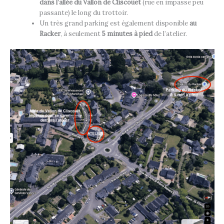
dans l’allée du Vallon de Cliscouet
(rue en impasse peu
passante) le long du trottoir.
Un très grand parking est également disponible
au
Racker
, à seulement
5 minutes à pied
de l’atelier.