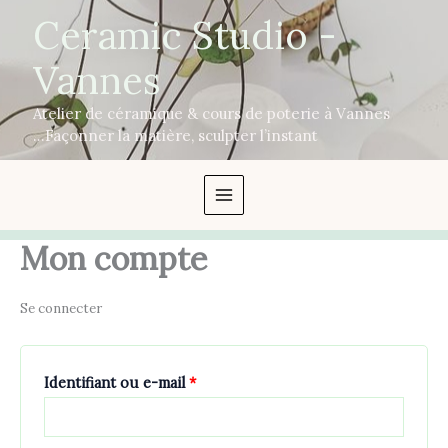
Aller
Ceramic Studio -
au
contenu
Vannes
Atelier de céramique & cours de poterie à Vannes
...Façonner la matière, sculpter l’instant
Mon compte
Se connecter
Obligatoire
Identifiant ou e-mail
*