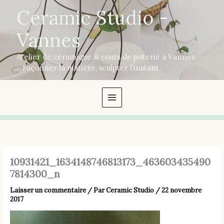
Aller
Ceramic Studio -
au
contenu
Vannes
Atelier de céramique & cours de poterie à Vannes
...Façonner la matière, sculpter l’instant
10931421_1634148746813173_463603435490
7814300_n
Laisser un commentaire
/ Par
Ceramic Studio
/
22 novembre
2017